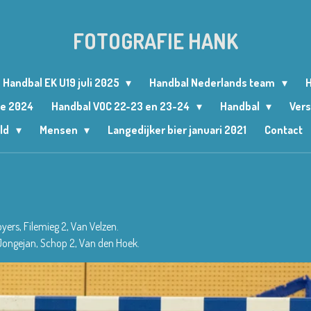
FOTOGRAFIE HANK
Handbal EK U19 juli 2025
Handbal Nederlands team
H
le 2024
Handbal VOC 22-23 en 23-24
Handbal
Vers
ld
Mensen
Langedijker bier januari 2021
Contact
oyers, Filemieg 2, Van Velzen.
, Jongejan, Schop 2, Van den Hoek.