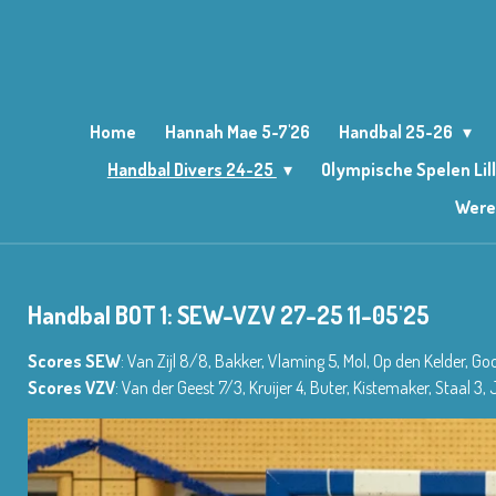
Ga
direct
naar
de
hoofdinhoud
Home
Hannah Mae 5-7'26
Handbal 25-26
Handbal Divers 24-25
Olympische Spelen Lil
Were
Handbal BOT 1: SEW-VZV 27-25 11-05'25
Scores SEW
: Van Zijl 8/8, Bakker, Vlaming 5, Mol, Op den Kelder, Go
Scores VZV
: Van der Geest 7/3, Kruijer 4, Buter, Kistemaker, Staal 3