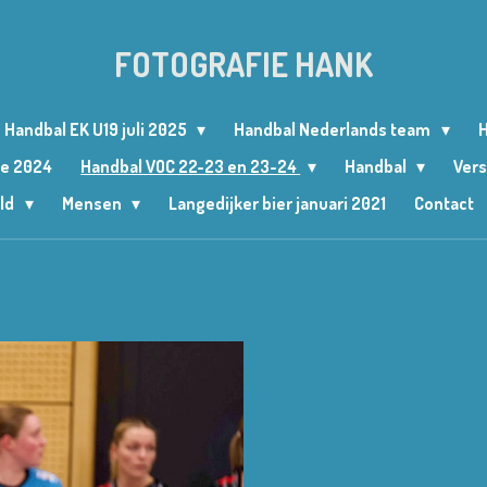
FOTOGRAFIE HANK
Handbal EK U19 juli 2025
Handbal Nederlands team
H
le 2024
Handbal VOC 22-23 en 23-24
Handbal
Vers
ld
Mensen
Langedijker bier januari 2021
Contact