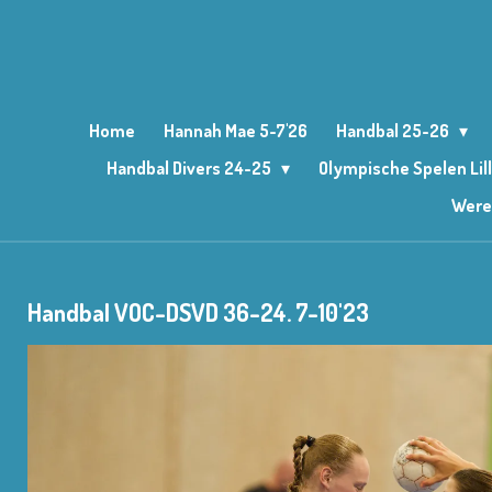
Ga
direct
naar
de
hoofdinhoud
Home
Hannah Mae 5-7'26
Handbal 25-26
Handbal Divers 24-25
Olympische Spelen Lil
Were
Handbal VOC-DSVD 36-24. 7-10'23