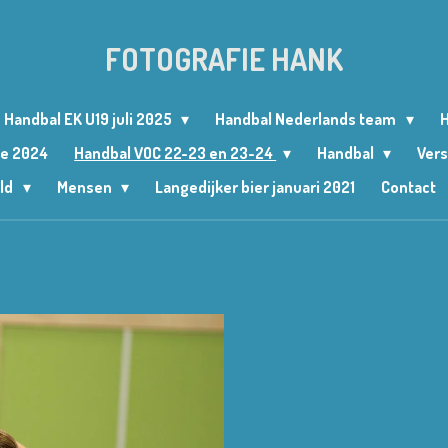
FOTOGRAFIE HANK
Handbal EK U19 juli 2025
Handbal Nederlands team
H
le 2024
Handbal VOC 22-23 en 23-24
Handbal
Vers
ld
Mensen
Langedijker bier januari 2021
Contact