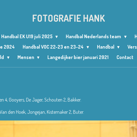
FOTOGRAFIE HANK
Handbal EK U19 juli 2025
Handbal Nederlands team
H
le 2024
Handbal VOC 22-23 en 23-24
Handbal
Vers
ld
Mensen
Langedijker bier januari 2021
Contact
zen 4, Gooyers, De Jager, Schouten 2, Bakker.
3, Van den Hoek, Jongejan, Kistemaker 2, Buter.