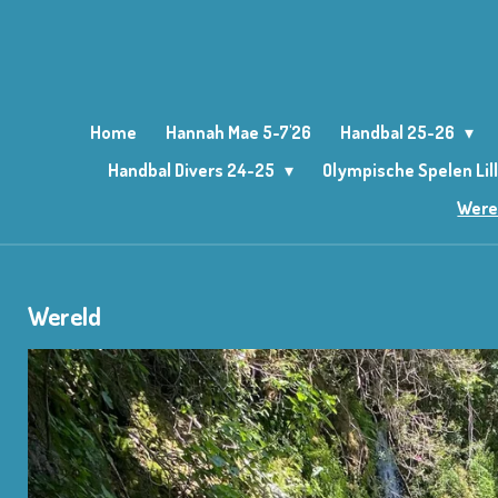
Ga
direct
naar
de
hoofdinhoud
Home
Hannah Mae 5-7'26
Handbal 25-26
Handbal Divers 24-25
Olympische Spelen Lil
Were
Wereld