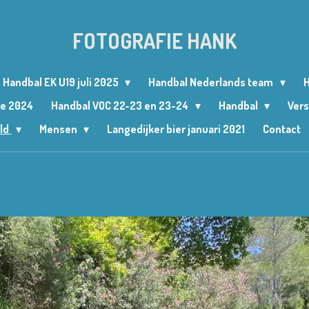
FOTOGRAFIE HANK
Handbal EK U19 juli 2025
Handbal Nederlands team
H
le 2024
Handbal VOC 22-23 en 23-24
Handbal
Vers
ld
Mensen
Langedijker bier januari 2021
Contact