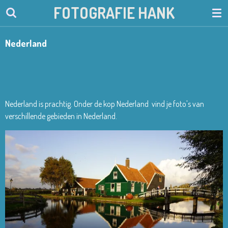
FOTOGRAFIE HANK
Ga
direct
naar
Nederland
de
hoofdinhoud
Nederland is prachtig. Onder de kop Nederland vind je foto's van
verschillende gebieden in Nederland.