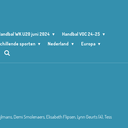
andbal WK U20 juni 2024
Handbal VOC 24-25
chillende sporten
Nederland
Europa
lmans, Demi Smolenaers, Elisabeth Flipsen, Lynn Geurts (4), Tess