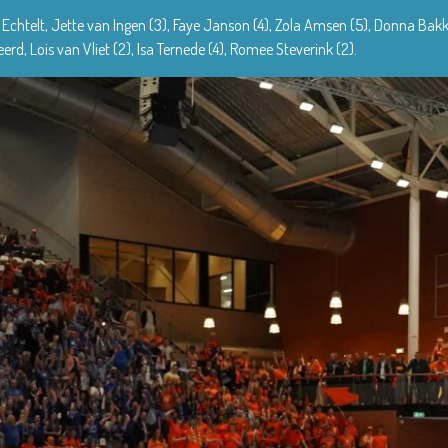
Echtelt, Jette van Ingen (3), Faye Janson (4), Zola Amsen (5), Donna Bakker 
d, Lois van Vliet (2), Isa Ternede (4), Romee Steverink (2).