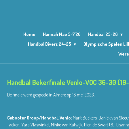
Ga
direct
naar
de
hoofdinhoud
Home
Hannah Mae 5-7'26
Handbal 25-26
Handbal Divers 24-25
Olympische Spelen Lil
Were
Handbal Bekerfinale Venlo-VOC 36-30 (19-
De finale werd gespeeld in Almere op 18 mei 2023.
Cabooter Group/HandbaL Venlo:
Marit Buckers, Janiek van Sleeuw
Tacken, Yara Vlaswinkel, Minke van Katwijk, Pien de Swart (6), Lisanne