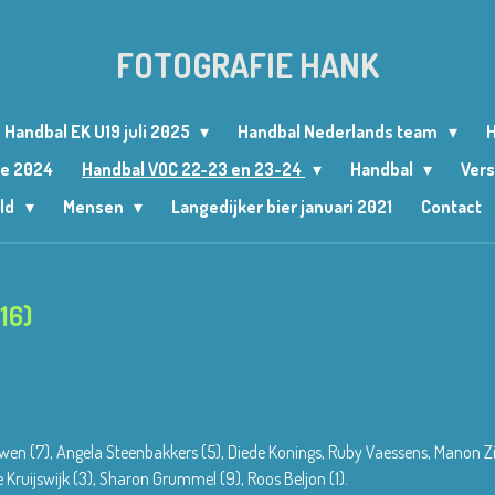
FOTOGRAFIE HANK
Handbal EK U19 juli 2025
Handbal Nederlands team
H
le 2024
Handbal VOC 22-23 en 23-24
Handbal
Vers
ld
Mensen
Langedijker bier januari 2021
Contact
16)
en (7), Angela Steenbakkers (5), Diede Konings, Ruby Vaessens, Manon Zij
 Kruijswijk (3), Sharon Grummel (9), Roos Beljon (1).