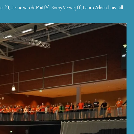
(1), Jessie van de Ruit (5), Romy Verweij (1), Laura Zeldenthuis, Jill