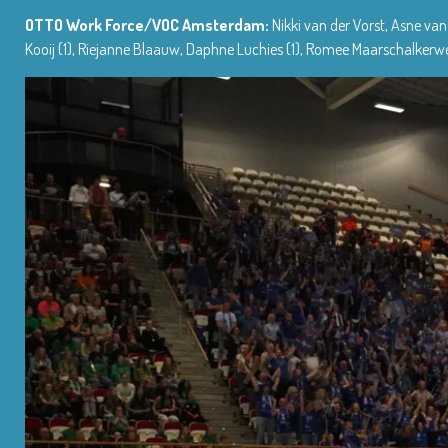
OTTO Work Force/VOC Amsterdam:
Nikki van der Vorst, Asne van 
Kooij (1), Riejanne Blaauw, Daphne Luchies (1), Romee Maarschalkerweer